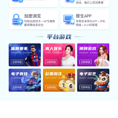
能力。他在场上的表现不仅体现在防守端，他还善于
通过传球来启动进攻。此外，他在空中争顶方面也颇
具优势，这使得他成为定位球阶段的重要角色。经过
教练组和管理层的一系列考量，将他定为第二选择是
符合逻辑的发展。
相比之下，贝克曼虽然起步稍晚，但他的进步速度不
容忽视。在训练和友谊赛中的优秀表现，使得他逐渐
赢得了主帅的青睐。尽管起初被认为是替补，但随着
时间推移，他逐渐证明了自己的价值，并可能在关键
时刻为球队做出贡献。
此外，两位球员之间良性的竞争关系，也促进了各自
实力的发展。他们相互激励，共同提高，不仅提高了
个人技能，更增强了整个团队的凝聚力。因此，从球