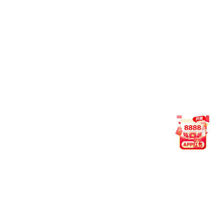
乐部对未来发展的深远考量。在考虑战术需求、评估
个人表现及应对激烈竞争环境等多个方面之后，将索
罗金设定为第二选择，并给予贝克曼跟随机会，是一
种明智之举。这一决策不仅增强了团队深度，也提升
了整体竞技水平，为接下来即将到来的挑战做好充分
准备。
我们期待新赛季开幕时看到这两名年轻且充满潜力的
新星带领着泰山队取得佳绩。同时，希望他们能够持
续成长，与整个团队共同迎接未来挑战，并努力实现
更加辉煌成果！
上一篇：