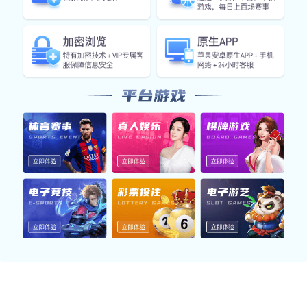
的激励。蓉城这座城市本身就有着浓厚的足球文化，
当地球迷对于球队支持热情高涨。在这样的氛围中作
战，无疑会让球员们感受到无形的推动力。韦世豪深
知，在主场作战一定要把握机会，将这种热情化为动
力，为观众奉献一场精彩比赛。
同时，主场环境也有助于球队提高士气。熟悉的草
坪、稳定的气候条件，以及身边熟悉的人群，都让球
员们感到舒适。当面对来自客队的不安与压力时，他
们能通过团结协作来克服困难。因此，在这样的环境
中进行比赛，可以最大程度地减少意外因素对表现造
成干扰。
除了心理层面的优势外，从数据来看，蓉城主场往往
能取得较好的成绩，这也是历史所证明过多次。不少