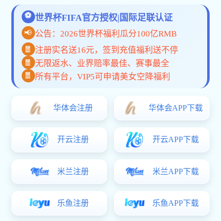
手机App
网页版
韦世豪信心满满蓉城主场迎战河南
全力以赴争取胜利
2026-07-09 03:58
41 次阅读
首页
/
体育热点
在即将到来的比赛中，韦世豪带着满满的信心准备迎